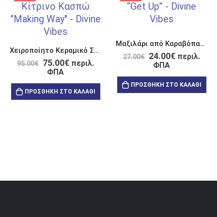
Μαξιλάρι από Καραβόπανο Σύννεφο “Get Up and Enjoy this Life”
Χειροποίητο Κεραμικό Σκεύος Σερβιρίσματος “Making Way for Miracles”
24.00
€
περιλ.
27.00
€
75.00
€
περιλ.
95.00
€
ΦΠΑ
ΦΠΑ
ΠΡΟΣΘΉΚΗ ΣΤΟ ΚΑΛΆΘΙ
ΠΡΟΣΘΉΚΗ ΣΤΟ ΚΑΛΆΘΙ