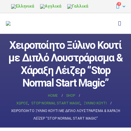
0
Χειροποίητο Ξύλινο Κουτί
με Διπλό Λουστράρισμα &
Χάραξη Λέιζερ “Stop
Normal Start Magic”
HOME
SHOP
ΧΏΡΟΣ
,
STOP NORMAL START MAGIC
,
ΞΎΛΙΝΟ ΚΟΥΤΊ
ΧΕΙΡΟΠΟΊΗΤΟ ΞΎΛΙΝΟ ΚΟΥΤΊ ΜΕ ΔΙΠΛΌ ΛΟΥΣΤΡΆΡΙΣΜΑ & ΧΆΡΑΞΗ
ΛΈΙΖΕΡ “STOP NORMAL START MAGIC”