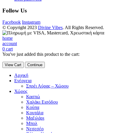
Follow Us
Facebook
Instagram
© Copyright 2023
Divine Vibes
. All Rights Reserved.
home
account
0
cart
You've just added this product to the cart:
View Cart
Continue
Αρχική
Ενέργεια
Σπρέι Αύρας – Χώρου
Χώρος
Κασπώ
Χαλάκι Εισόδου
Κούπα
Κουτάλα
Μαξιλάρι
Μπολ
Νεσεσέρ