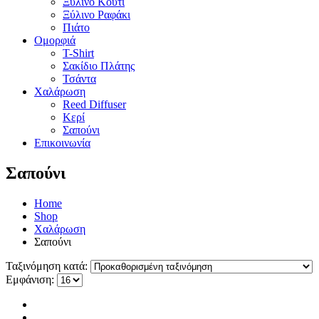
Ξύλινο Κουτί
Ξύλινο Ραφάκι
Πιάτο
Ομορφιά
T-Shirt
Σακίδιο Πλάτης
Τσάντα
Χαλάρωση
Reed Diffuser
Κερί
Σαπούνι
Επικοινωνία
Σαπούνι
Home
Shop
Χαλάρωση
Σαπούνι
Ταξινόμηση κατά:
Εμφάνιση: