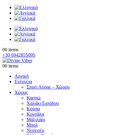
0
0 items
+30 6942855095
0
0 items
Αρχική
Ενέργεια
Σπρέι Αύρας – Χώρου
Χώρος
Κασπώ
Χαλάκι Εισόδου
Κούπα
Κουτάλα
Μαξιλάρι
Μπολ
Νεσεσέρ