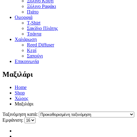
Ξύλινο Κουτί
Ξύλινο Ραφάκι
Πιάτο
Ομορφιά
T-Shirt
Σακίδιο Πλάτης
Τσάντα
Χαλάρωση
Reed Diffuser
Κερί
Σαπούνι
Επικοινωνία
Μαξιλάρι
Home
Shop
Χώρος
Μαξιλάρι
Ταξινόμηση κατά:
Εμφάνιση: