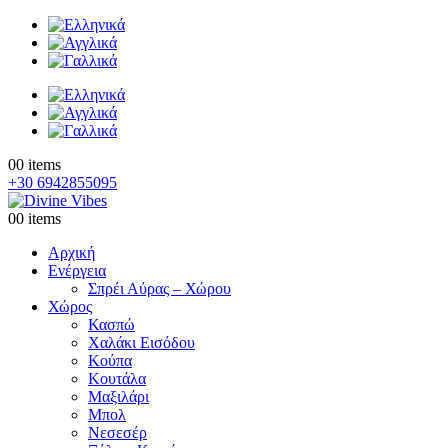
0
0 items
+30 6942855095
0
0 items
Αρχική
Ενέργεια
Σπρέι Αύρας – Χώρου
Χώρος
Κασπώ
Χαλάκι Εισόδου
Κούπα
Κουτάλα
Μαξιλάρι
Μπολ
Νεσεσέρ