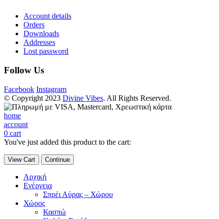
Account details
Orders
Downloads
Addresses
Lost password
Follow Us
Facebook
Instagram
© Copyright 2023
Divine Vibes
. All Rights Reserved.
home
account
0
cart
You've just added this product to the cart:
View Cart
Continue
Αρχική
Ενέργεια
Σπρέι Αύρας – Χώρου
Χώρος
Κασπώ