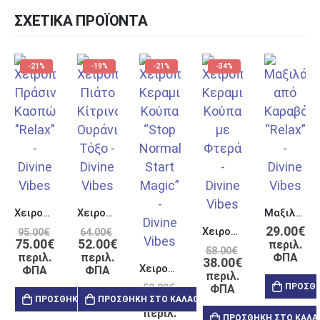
ΣΧΕΤΙΚΆ ΠΡΟΪΌΝΤΑ
-21%
-19%
-21%
-34%
Χειροποίητο Κεραμικό Σκεύος Σερβιρίσματος “Relax Nothing is Under Control”
Χειροποίητο Κεραμικό Πιάτο “Get Up and Enjoy this Life”
Μαξιλάρι από Καραβόπανο “Relax Nothing is Under Control”
29.00
€
Xειροποίητη Κεραμική Κούπα Tσιμπητή με Xερούλια Φτερά
95.00
€
64.00
€
75.00
€
52.00
€
περιλ.
58.00
€
περιλ.
περιλ.
ΦΠΑ
38.00
€
Χειροποίητη Κεραμική Κούπα με Χερούλι “Stop Normal Start Magic”
ΦΠΑ
ΦΠΑ
περιλ.
ΠΡΟΣΘΉ
52.00
€
ΦΠΑ
41.00
€
ΠΡΟΣΘΉΚΗ ΣΤΟ ΚΑΛΆΘΙ
ΠΡΟΣΘΉΚΗ ΣΤΟ ΚΑΛΆΘΙ
περιλ.
ΠΡΟΣΘΉΚΗ ΣΤΟ ΚΑΛΆ