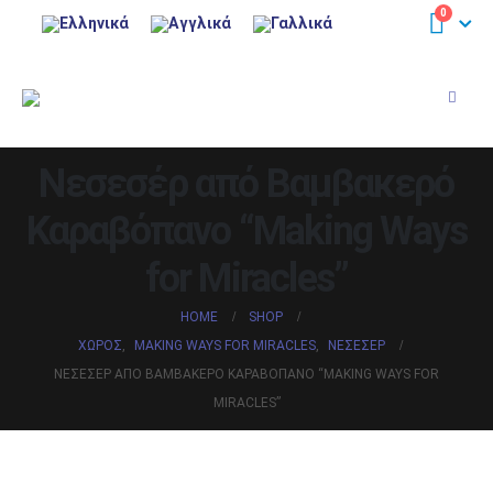
0
Νεσεσέρ από Βαμβακερό
Καραβόπανο “Making Ways
for Miracles”
HOME
SHOP
ΧΏΡΟΣ
,
MAKING WAYS FOR MIRACLES
,
ΝΕΣΕΣΈΡ
ΝΕΣΕΣΈΡ ΑΠΌ ΒΑΜΒΑΚΕΡΌ ΚΑΡΑΒΌΠΑΝΟ “MAKING WAYS FOR
MIRACLES”