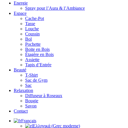
Energie
Spray pour l’Aura & l’Ambiance
Espace
Cache-Pot
Tasse
Louche
Coussin
Bol
Pochette
Boite en Bois
Étagère en Bois
Assiette
Tapis d’Entrée
Beauté
T-Shirt
Sac de Gym
Sac
Relaxation
Diffuseur à Roseaux
Bougie
Savon
Contact
Français
Ελληνικά
(
Grec moderne
)