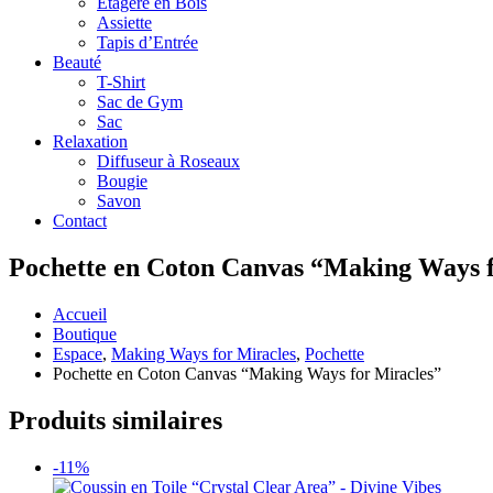
Étagère en Bois
Assiette
Tapis d’Entrée
Beauté
T-Shirt
Sac de Gym
Sac
Relaxation
Diffuseur à Roseaux
Bougie
Savon
Contact
Pochette en Coton Canvas “Making Ways f
Accueil
Boutique
Espace
,
Making Ways for Miracles
,
Pochette
Pochette en Coton Canvas “Making Ways for Miracles”
Produits similaires
-11%