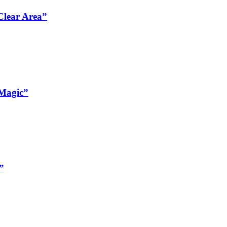
Clear Area”
 Magic”
”