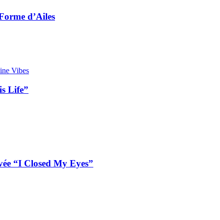
 Forme d’Ailes
s Life”
vée “I Closed My Eyes”