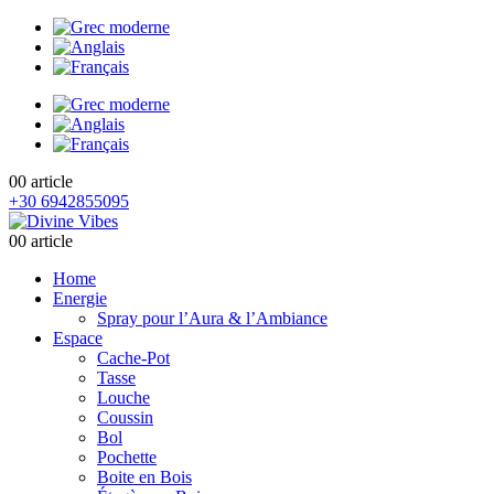
0
0 article
+30 6942855095
0
0 article
Home
Energie
Spray pour l’Aura & l’Ambiance
Espace
Cache-Pot
Tasse
Louche
Coussin
Bol
Pochette
Boite en Bois