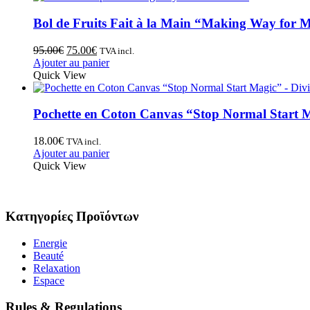
Bol de Fruits Fait à la Main “Making Way for M
95.00
€
75.00
€
TVA incl.
Ajouter au panier
Quick View
Pochette en Coton Canvas “Stop Normal Start 
18.00
€
TVA incl.
Ajouter au panier
Quick View
Κατηγορίες Προϊόντων
Energie
Beauté
Relaxation
Espace
Rules & Regulations