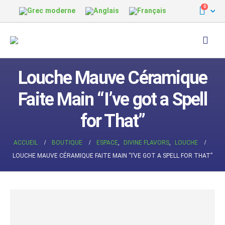
0
Louche Mauve Céramique
Faite Main “I’ve got a Spell
for That”
ACCUEIL
BOUTIQUE
ESPACE
,
DIVINE FLAVORS
,
LOUCHE
LOUCHE MAUVE CÉRAMIQUE FAITE MAIN “I’VE GOT A SPELL FOR THAT”