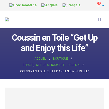
0
Coussin en Toile “Get Up
and Enjoy this Life”
ACCUEIL
BOUTIQUE
ESPACE
,
GET UP & ENJOY LIFE
,
COUSSIN
COUSSIN EN TOILE “GET UP AND ENJOY THIS LIFE”