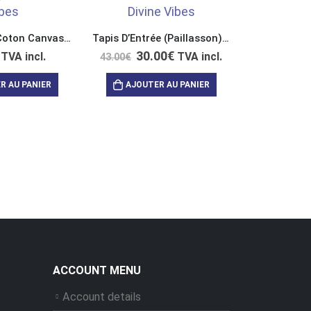
Pochette en Coton Canvas “Stop Normal Start Magic”
Tapis D’Entrée (Paillasson) Imperial “Divine Vibes Inside”
30.00
€
TVA incl.
TVA incl.
43.00
€
R AU PANIER
AJOUTER AU PANIER
57
71.00
€
AJOUT
ACCOUNT MENU
Account details