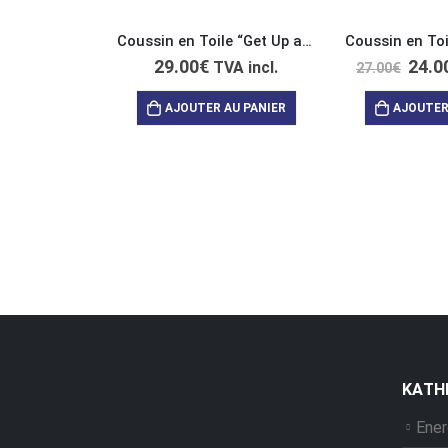
Coussin en Toile “Get Up and Enjoy this Life”
29.00
€
24.0
TVA incl.
27.00
€
AJOUTER AU PANIER
AJOUTER
ΚΑΤΗ
Ener