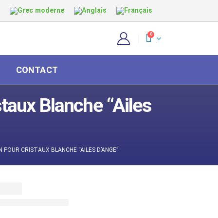
0
CONTACT
staux Blanche “Ailes
N POUR CRISTAUX BLANCHE “AILES D’ANGE”