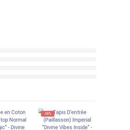
-30%
-20%