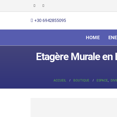
+30 6942855095
HOME
ENE
Etagère Murale en B
ACCUEIL
BOUTIQUE
ESPACE
,
DIV