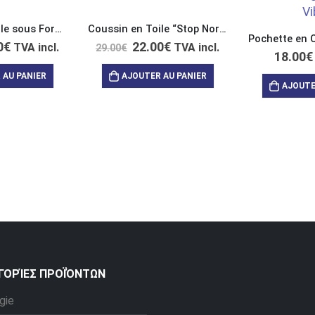
Coussin en Toile sous Forme de Nuage “Crystal Clear Area”
Coussin en Toile “Stop Normal Start Magic”
0
€
22.00
€
TVA incl.
TVA incl.
29.00
€
18.00
€
 AU PANIER
AJOUTER AU PANIER
AJOUTE
ΓΟΡΊΕΣ ΠΡΟΪΌΝΤΩΝ
gie