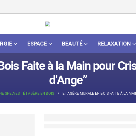
RGIE
ESPACE
BEAUTÉ
RELAXATION
ois Faite à la Main pour Cri
d’Ange”
INE SHELVES
,
ÉTAGÈRE EN BOIS
ETAGÈRE MURALE EN BOIS FAITE À LA MAI