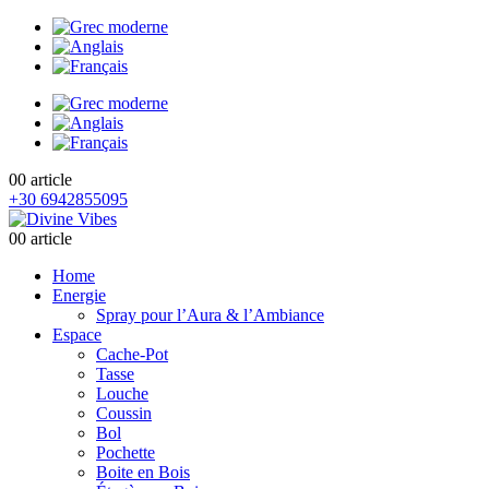
0
0 article
+30 6942855095
0
0 article
Home
Energie
Spray pour l’Aura & l’Ambiance
Espace
Cache-Pot
Tasse
Louche
Coussin
Bol
Pochette
Boite en Bois