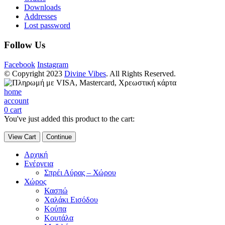
Downloads
Addresses
Lost password
Follow Us
Facebook
Instagram
© Copyright 2023
Divine Vibes
. All Rights Reserved.
home
account
0
cart
You've just added this product to the cart:
View Cart
Continue
Αρχική
Ενέργεια
Σπρέι Αύρας – Χώρου
Χώρος
Κασπώ
Χαλάκι Εισόδου
Κούπα
Κουτάλα