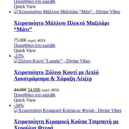
Προσθήκη στο καλάθι
Quick View
Χειροποίητο Μάλλινο Πλεκτό Μαξιλάρι
“Μάτι”
75.00
€
περιλ. ΦΠΑ
Προσθήκη στο καλάθι
Quick View
-23%
Χειροποίητο Ξύλινο Κουτί με Διπλό
Λουστράρισμα & Χάραξη Λέιζερ
44.00
€
34.00
€
περιλ. ΦΠΑ
Προσθήκη στο καλάθι
Quick View
-34%
Xειροποίητη Κεραμική Κούπα Tσιμπητή με
Xερούλια Φτερά