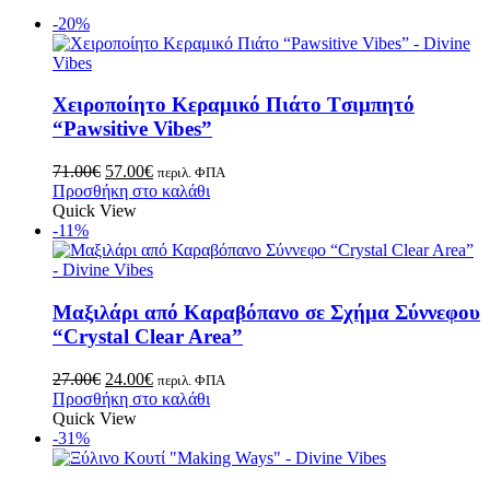
-20%
Χειροποίητο Κεραμικό Πιάτο Tσιμπητό
“Pawsitive Vibes”
71.00
€
57.00
€
περιλ. ΦΠΑ
Προσθήκη στο καλάθι
Quick View
-11%
Μαξιλάρι από Καραβόπανο σε Σχήμα Σύννεφου
“Crystal Clear Area”
27.00
€
24.00
€
περιλ. ΦΠΑ
Προσθήκη στο καλάθι
Quick View
-31%