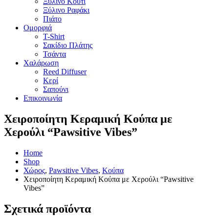
Ξύλινο Κουτί
Ξύλινο Ραφάκι
Πιάτο
Ομορφιά
T-Shirt
Σακίδιο Πλάτης
Τσάντα
Χαλάρωση
Reed Diffuser
Κερί
Σαπούνι
Επικοινωνία
Χειροποίητη Κεραμική Κούπα με
Χερούλι “Pawsitive Vibes”
Home
Shop
Χώρος
,
Pawsitive Vibes
,
Κούπα
Χειροποίητη Κεραμική Κούπα με Χερούλι “Pawsitive
Vibes”
Σχετικά προϊόντα