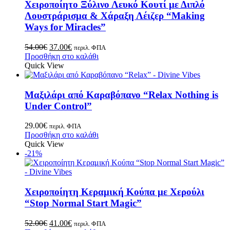
Χειροποίητο Ξύλινο Λευκό Κουτί με Διπλό
Λουστράρισμα & Χάραξη Λέιζερ “Making
Ways for Miracles”
54.00
€
37.00
€
περιλ. ΦΠΑ
Προσθήκη στο καλάθι
Quick View
Μαξιλάρι από Καραβόπανο “Relax Nothing is
Under Control”
29.00
€
περιλ. ΦΠΑ
Προσθήκη στο καλάθι
Quick View
-21%
Χειροποίητη Κεραμική Κούπα με Χερούλι
“Stop Normal Start Magic”
52.00
€
41.00
€
περιλ. ΦΠΑ