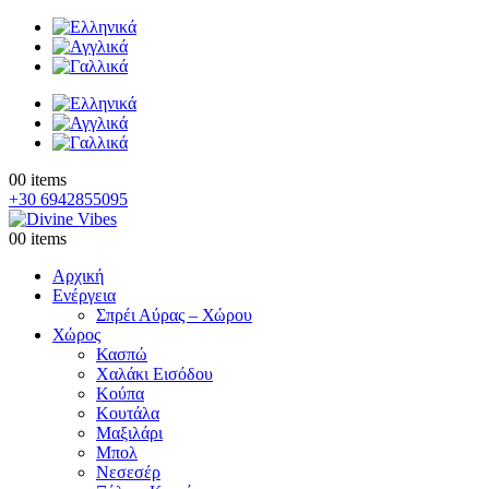
0
0 items
+30 6942855095
0
0 items
Αρχική
Ενέργεια
Σπρέι Αύρας – Χώρου
Χώρος
Κασπώ
Χαλάκι Εισόδου
Κούπα
Κουτάλα
Μαξιλάρι
Μπολ
Νεσεσέρ