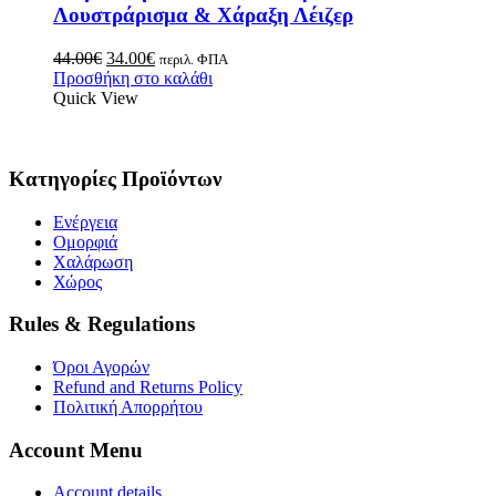
Λουστράρισμα & Χάραξη Λέιζερ
44.00
€
34.00
€
περιλ. ΦΠΑ
Προσθήκη στο καλάθι
Quick View
Κατηγορίες Προϊόντων
Ενέργεια
Ομορφιά
Χαλάρωση
Χώρος
Rules & Regulations
Όροι Αγορών
Refund and Returns Policy
Πολιτική Απορρήτου
Account Menu
Account details