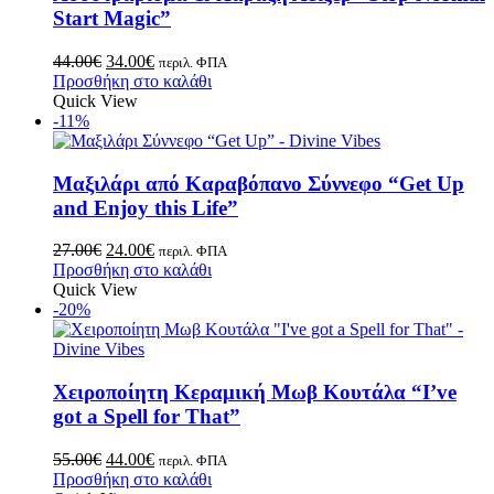
Start Magic”
44.00
€
34.00
€
περιλ. ΦΠΑ
Προσθήκη στο καλάθι
Quick View
-11%
Μαξιλάρι από Καραβόπανο Σύννεφο “Get Up
and Enjoy this Life”
27.00
€
24.00
€
περιλ. ΦΠΑ
Προσθήκη στο καλάθι
Quick View
-20%
Χειροποίητη Κεραμική Μωβ Κουτάλα “I’ve
got a Spell for That”
55.00
€
44.00
€
περιλ. ΦΠΑ
Προσθήκη στο καλάθι