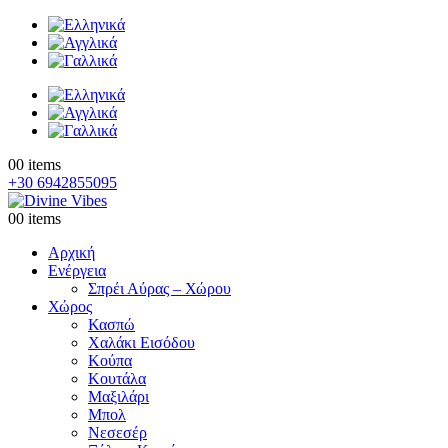
0
0 items
+30 6942855095
0
0 items
Αρχική
Ενέργεια
Σπρέι Αύρας – Χώρου
Χώρος
Κασπώ
Χαλάκι Εισόδου
Κούπα
Κουτάλα
Μαξιλάρι
Μπολ
Νεσεσέρ