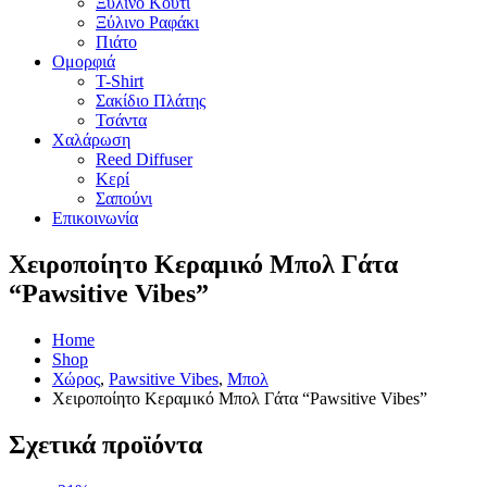
Ξύλινο Κουτί
Ξύλινο Ραφάκι
Πιάτο
Ομορφιά
T-Shirt
Σακίδιο Πλάτης
Τσάντα
Χαλάρωση
Reed Diffuser
Κερί
Σαπούνι
Επικοινωνία
Χειροποίητο Κεραμικό Μπολ Γάτα
“Pawsitive Vibes”
Home
Shop
Χώρος
,
Pawsitive Vibes
,
Μπολ
Χειροποίητο Κεραμικό Μπολ Γάτα “Pawsitive Vibes”
Σχετικά προϊόντα