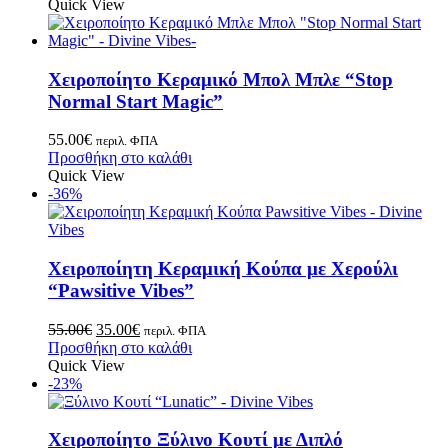
Quick View
Χειροποίητο Κεραμικό Μπολ Μπλε “Stop
Normal Start Magic”
55.00
€
περιλ. ΦΠΑ
Προσθήκη στο καλάθι
Quick View
-36%
Χειροποίητη Κεραμική Κούπα με Χερούλι
“Pawsitive Vibes”
55.00
€
35.00
€
περιλ. ΦΠΑ
Προσθήκη στο καλάθι
Quick View
-23%
Χειροποίητο Ξύλινο Κουτί με Διπλό