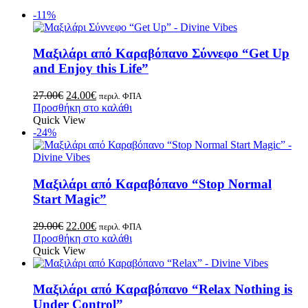
-11%
Μαξιλάρι από Καραβόπανο Σύννεφο “Get Up
and Enjoy this Life”
27.00
€
24.00
€
περιλ. ΦΠΑ
Προσθήκη στο καλάθι
Quick View
-24%
Μαξιλάρι από Καραβόπανο “Stop Normal
Start Magic”
29.00
€
22.00
€
περιλ. ΦΠΑ
Προσθήκη στο καλάθι
Quick View
Μαξιλάρι από Καραβόπανο “Relax Nothing is
Under Control”