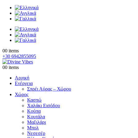
0
0 items
+30 6942855095
0
0 items
Αρχική
Ενέργεια
Σπρέι Αύρας – Χώρου
Χώρος
Κασπώ
Χαλάκι Εισόδου
Κούπα
Κουτάλα
Μαξιλάρι
Μπολ
Νεσεσέρ