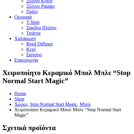
Ξύλινο Κουτί
Ξύλινο Ραφάκι
Πιάτο
Ομορφιά
T-Shirt
Σακίδιο Πλάτης
Τσάντα
Χαλάρωση
Reed Diffuser
Κερί
Σαπούνι
Επικοινωνία
Χειροποίητο Κεραμικό Μπολ Μπλε “Stop
Normal Start Magic”
Home
Shop
Χώρος
,
Stop Normal Start Magic
,
Μπολ
Χειροποίητο Κεραμικό Μπολ Μπλε “Stop Normal Start
Magic”
Σχετικά προϊόντα