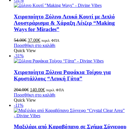
-31%
Χειροποίητο Ξύλινο Λευκό Κουτί με Διπλό
Λουστράρισμα & Χάραξη Λέιζερ “Making
Ways for Miracles”
54.00
€
37.00
€
περιλ. ΦΠΑ
Προσθήκη στο καλάθι
Quick View
-31%
Χειροποίητα Ξύλινα Ραφάκια Τοίχου για
Κρυστάλλους “Λευκή Γάτα”
204.00
€
140.00
€
περιλ. ΦΠΑ
Προσθήκη στο καλάθι
Quick View
-11%
Μαξιλάρι από Καραβόπανο σε Σχήμα Σύννεφου