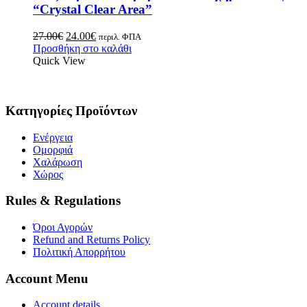
“Crystal Clear Area”
27.00
€
24.00
€
περιλ. ΦΠΑ
Προσθήκη στο καλάθι
Quick View
Κατηγορίες Προϊόντων
Ενέργεια
Ομορφιά
Χαλάρωση
Χώρος
Rules & Regulations
Όροι Αγορών
Refund and Returns Policy
Πολιτική Απορρήτου
Account Menu
Account details