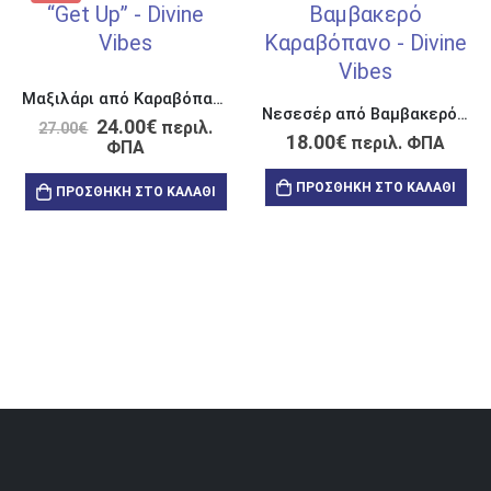
Μαξιλάρι από Καραβόπανο Σύννεφο “Get Up and Enjoy this Life”
Νεσεσέρ από Βαμβακερό Καραβόπανο “Making Ways for Miracles”
24.00
€
περιλ.
27.00
€
18.00
€
περιλ. ΦΠΑ
ΦΠΑ
ΠΡΟΣΘΉΚΗ ΣΤΟ ΚΑΛΆΘΙ
ΠΡΟΣΘΉΚΗ ΣΤΟ ΚΑΛΆΘΙ