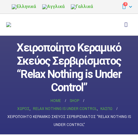
0
Χειροποίητο Κεραμικό
Σκεύος Σερβιρίσματος
“Relax Nothing is Under
Control”
HOME
SHOP
ΧΏΡΟΣ
,
RELAX NOTHING IS UNDER CONTROL
,
ΚΑΣΠΏ
ΧΕΙΡΟΠΟΊΗΤΟ ΚΕΡΑΜΙΚΌ ΣΚΕΎΟΣ ΣΕΡΒΙΡΊΣΜΑΤΟΣ “RELAX NOTHING IS
UNDER CONTROL”