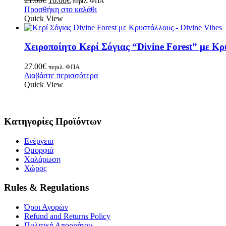
21.00
€
16.00
€
περιλ. ΦΠΑ
Προσθήκη στο καλάθι
Quick View
Χειροποίητο Κερί Σόγιας “Divine Forest” με Κ
27.00
€
περιλ. ΦΠΑ
Διαβάστε περισσότερα
Quick View
Κατηγορίες Προϊόντων
Ενέργεια
Ομορφιά
Χαλάρωση
Χώρος
Rules & Regulations
Όροι Αγορών
Refund and Returns Policy
Πολιτική Απορρήτου