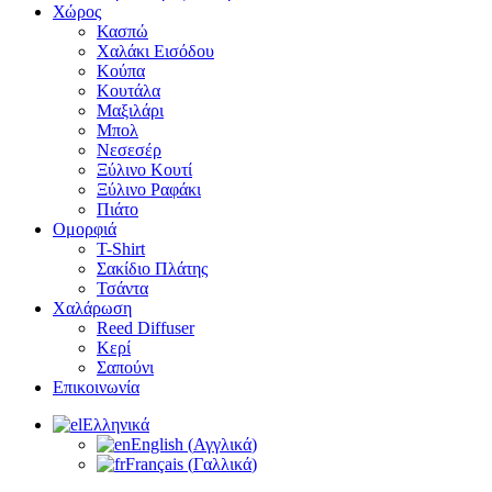
Χώρος
Κασπώ
Χαλάκι Εισόδου
Κούπα
Κουτάλα
Μαξιλάρι
Μπολ
Νεσεσέρ
Ξύλινο Κουτί
Ξύλινο Ραφάκι
Πιάτο
Ομορφιά
T-Shirt
Σακίδιο Πλάτης
Τσάντα
Χαλάρωση
Reed Diffuser
Κερί
Σαπούνι
Επικοινωνία
Ελληνικά
English
(
Αγγλικά
)
Français
(
Γαλλικά
)