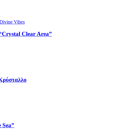
Crystal Clear Area”
 Κρύσταλλο
e Sea”