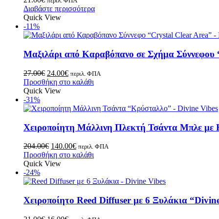
περιλ. ΦΠΑ
Διαβάστε περισσότερα
Quick View
-11%
Μαξιλάρι από Καραβόπανο σε Σχήμα Σύννεφου “
27.00
€
24.00
€
περιλ. ΦΠΑ
Προσθήκη στο καλάθι
Quick View
-31%
Χειροποίητη Μάλλινη Πλεκτή Τσάντα Μπλε με
204.00
€
140.00
€
περιλ. ΦΠΑ
Προσθήκη στο καλάθι
Quick View
-24%
Χειροποίητο Reed Diffuser με 6 Ξυλάκια “Divin