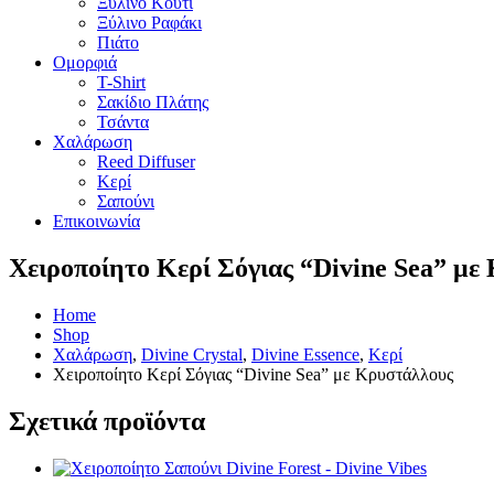
Ξύλινο Κουτί
Ξύλινο Ραφάκι
Πιάτο
Ομορφιά
T-Shirt
Σακίδιο Πλάτης
Τσάντα
Χαλάρωση
Reed Diffuser
Κερί
Σαπούνι
Επικοινωνία
Χειροποίητο Κερί Σόγιας “Divine Sea” με
Home
Shop
Χαλάρωση
,
Divine Crystal
,
Divine Essence
,
Κερί
Χειροποίητο Κερί Σόγιας “Divine Sea” με Κρυστάλλους
Σχετικά προϊόντα