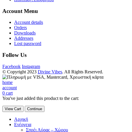
Account Menu
Account details
Orders
Downloads
Addresses
Lost password
Follow Us
Facebook
Instagram
© Copyright 2023
Divine Vibes
. All Rights Reserved.
home
account
0
cart
You've just added this product to the cart:
View Cart
Continue
Αρχική
Ενέργεια
Σπρέι Αύρας – Χώρου