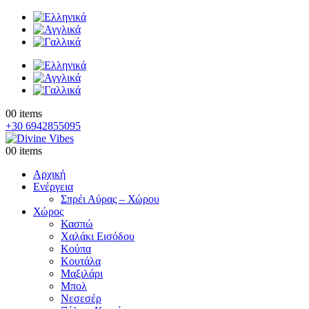
0
0 items
+30 6942855095
0
0 items
Αρχική
Ενέργεια
Σπρέι Αύρας – Χώρου
Χώρος
Κασπώ
Χαλάκι Εισόδου
Κούπα
Κουτάλα
Μαξιλάρι
Μπολ
Νεσεσέρ