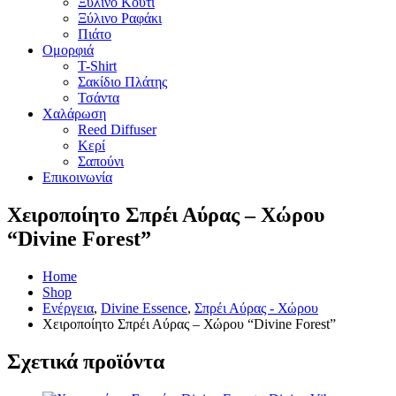
Ξύλινο Κουτί
Ξύλινο Ραφάκι
Πιάτο
Ομορφιά
T-Shirt
Σακίδιο Πλάτης
Τσάντα
Χαλάρωση
Reed Diffuser
Κερί
Σαπούνι
Επικοινωνία
Χειροποίητο Σπρέι Αύρας – Χώρου
“Divine Forest”
Home
Shop
Ενέργεια
,
Divine Essence
,
Σπρέι Αύρας - Χώρου
Χειροποίητο Σπρέι Αύρας – Χώρου “Divine Forest”
Σχετικά προϊόντα