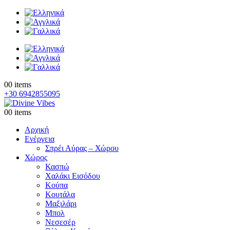
0
0 items
+30 6942855095
0
0 items
Αρχική
Ενέργεια
Σπρέι Αύρας – Χώρου
Χώρος
Κασπώ
Χαλάκι Εισόδου
Κούπα
Κουτάλα
Μαξιλάρι
Μπολ
Νεσεσέρ