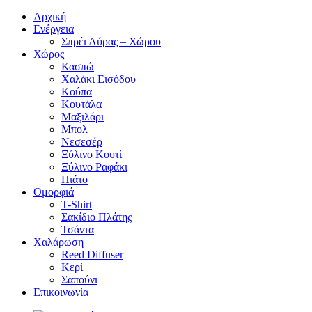
Αρχική
Ενέργεια
Σπρέι Αύρας – Χώρου
Χώρος
Κασπώ
Χαλάκι Εισόδου
Κούπα
Κουτάλα
Μαξιλάρι
Μπολ
Νεσεσέρ
Ξύλινο Κουτί
Ξύλινο Ραφάκι
Πιάτο
Ομορφιά
T-Shirt
Σακίδιο Πλάτης
Τσάντα
Χαλάρωση
Reed Diffuser
Κερί
Σαπούνι
Επικοινωνία