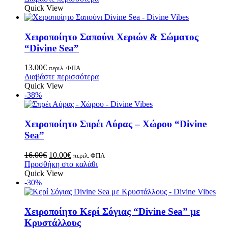
Quick View
Χειροποίητο Σαπούνι Χεριών & Σώματος
“Divine Sea”
13.00
€
περιλ. ΦΠΑ
Διαβάστε περισσότερα
Quick View
-38%
Χειροποίητο Σπρέι Αύρας – Χώρου “Divine
Sea”
16.00
€
10.00
€
περιλ. ΦΠΑ
Προσθήκη στο καλάθι
Quick View
-30%
Χειροποίητο Κερί Σόγιας “Divine Sea” με
Κρυστάλλους