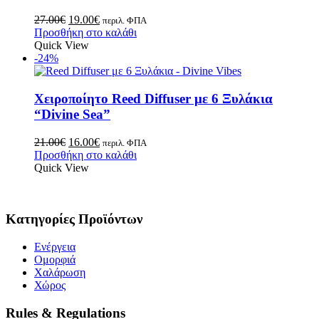
27.00
€
19.00
€
περιλ. ΦΠΑ
Προσθήκη στο καλάθι
Quick View
-24%
Χειροποίητο Reed Diffuser με 6 Ξυλάκια
“Divine Sea”
21.00
€
16.00
€
περιλ. ΦΠΑ
Προσθήκη στο καλάθι
Quick View
Κατηγορίες Προϊόντων
Ενέργεια
Ομορφιά
Χαλάρωση
Χώρος
Rules & Regulations