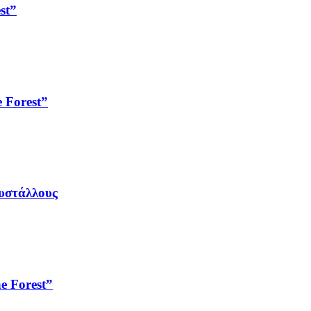
st”
 Forest”
ρυστάλλους
e Forest”