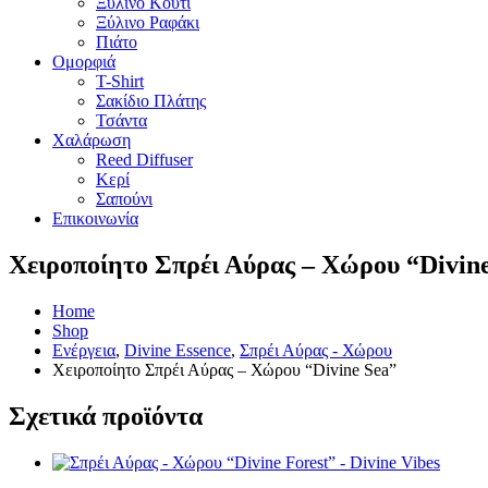
Ξύλινο Κουτί
Ξύλινο Ραφάκι
Πιάτο
Ομορφιά
T-Shirt
Σακίδιο Πλάτης
Τσάντα
Χαλάρωση
Reed Diffuser
Κερί
Σαπούνι
Επικοινωνία
Χειροποίητο Σπρέι Αύρας – Χώρου “Divin
Home
Shop
Ενέργεια
,
Divine Essence
,
Σπρέι Αύρας - Χώρου
Χειροποίητο Σπρέι Αύρας – Χώρου “Divine Sea”
Σχετικά προϊόντα