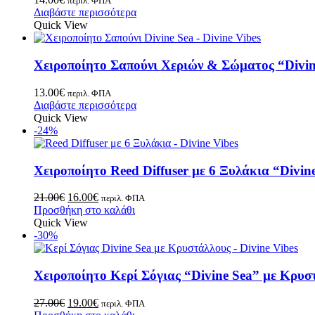
περιλ. ΦΠΑ
Διαβάστε περισσότερα
Quick View
Χειροποίητο Σαπούνι Χεριών & Σώματος “Divin
13.00
€
περιλ. ΦΠΑ
Διαβάστε περισσότερα
Quick View
-24%
Χειροποίητο Reed Diffuser με 6 Ξυλάκια “Divin
21.00
€
16.00
€
περιλ. ΦΠΑ
Προσθήκη στο καλάθι
Quick View
-30%
Χειροποίητο Κερί Σόγιας “Divine Sea” με Κρυσ
27.00
€
19.00
€
περιλ. ΦΠΑ