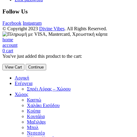
Follow Us
Facebook
Instagram
© Copyright 2023
Divine Vibes
. All Rights Reserved.
home
account
0
cart
You've just added this product to the cart:
View Cart
Continue
Αρχική
Ενέργεια
Σπρέι Αύρας – Χώρου
Χώρος
Κασπώ
Χαλάκι Εισόδου
Κούπα
Κουτάλα
Μαξιλάρι
Μπολ
Νεσεσέρ