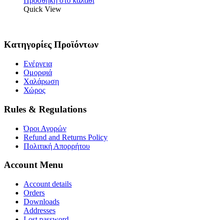
Προσθήκη στο καλάθι
Quick View
Κατηγορίες Προϊόντων
Ενέργεια
Ομορφιά
Χαλάρωση
Χώρος
Rules & Regulations
Όροι Αγορών
Refund and Returns Policy
Πολιτική Απορρήτου
Account Menu
Account details
Orders
Downloads
Addresses
Lost password