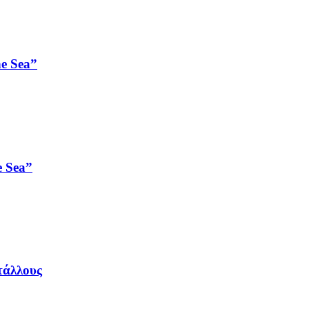
e Sea”
e Sea”
τάλλους