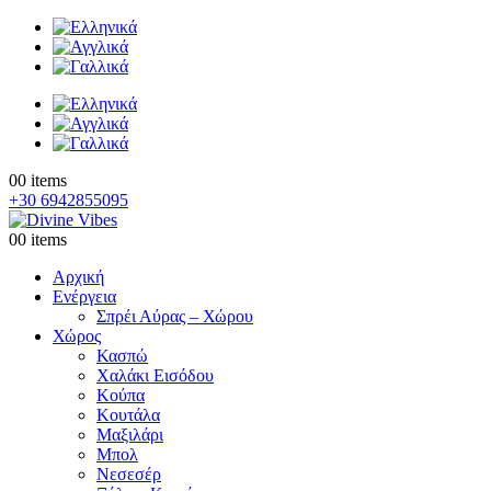
0
0 items
+30 6942855095
0
0 items
Αρχική
Ενέργεια
Σπρέι Αύρας – Χώρου
Χώρος
Κασπώ
Χαλάκι Εισόδου
Κούπα
Κουτάλα
Μαξιλάρι
Μπολ
Νεσεσέρ