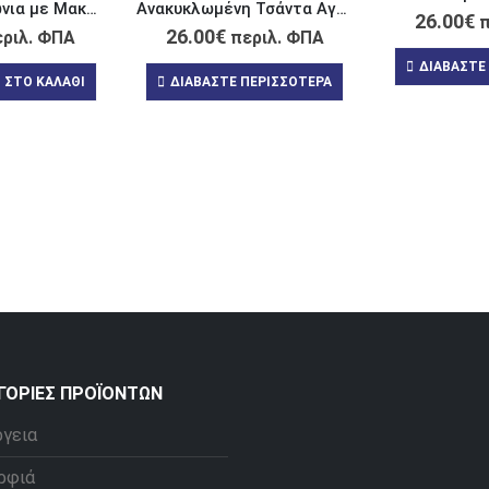
Τσάντα για Ψώνια με Μακριές Λαβές Σμαραγδί “My Vibe is Divine”
Ανακυκλωμένη Τσάντα Αγορών με Επίπεδο Πάτο “Get Up and Enjoy this Life”
26.00
€
π
26.00
€
ριλ. ΦΠΑ
περιλ. ΦΠΑ
ΔΙΑΒΆΣΤΕ
 ΣΤΟ ΚΑΛΆΘΙ
ΔΙΑΒΆΣΤΕ ΠΕΡΙΣΣΌΤΕΡΑ
ΓΟΡΊΕΣ ΠΡΟΪΌΝΤΩΝ
ργεια
ρφιά