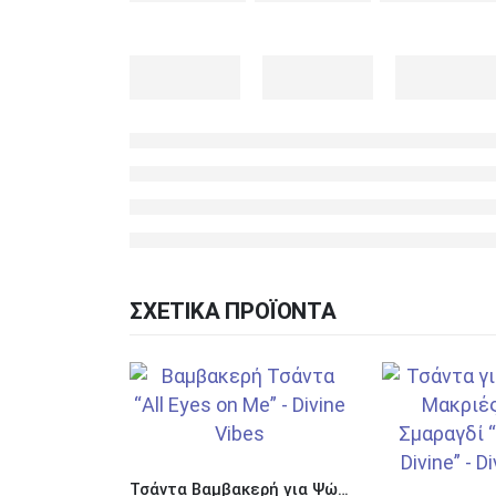
ΣΧΕΤΙΚΆ ΠΡΟΪΌΝΤΑ
Τσάντα Βαμβακερή για Ψώνια “All Eyes on Me”