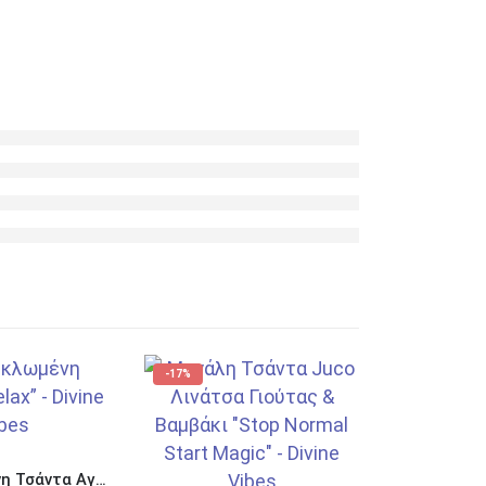
-17%
-17%
Ανακυκλωμένη Τσάντα Αγορών με Επίπεδο Πάτο “Relax Nothing is Under Control”