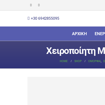
+30 6942855095
ΑΡΧΙΚΉ
ΕΝΈΡ
Χειροποίητη Μ
HOME
SHOP
ΟΜΟΡΦΙΆ
,
D