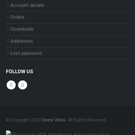
Account details
Orders
Downloads
Addresses
Lost password
FOLLOW US
© Copyright 2023
Divine Vibes
. All Rights Reserved.