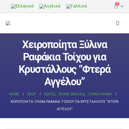
0
Χειροποίητα Ξύλινα
Ραφάκια Τοίχου για
Κρυστάλλους “Φτερά
Αγγέλου”
HOME
SHOP
ΧΏΡΟΣ
,
DIVINE SHELVES
,
ΞΎΛΙΝΟ ΡΑΦΆΚΙ
ΧΕΙΡΟΠΟΊΗΤΑ ΞΎΛΙΝΑ ΡΑΦΆΚΙΑ ΤΟΊΧΟΥ ΓΙΑ ΚΡΥΣΤΆΛΛΟΥΣ “ΦΤΕΡΆ
ΑΓΓΈΛΟΥ”