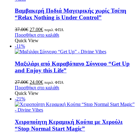
Βαμβακερή Ποδιά Μαγειρικής χωρίς Τσέπη
“Relax Nothing is Under Control”
37.00
€
27.00
€
περιλ. ΦΠΑ
Προσθήκη στο καλάθι
Quick View
-11%
Μαξιλάρι από Καραβόπανο Σύννεφο “Get Up
and Enjoy this Life”
27.00
€
24.00
€
περιλ. ΦΠΑ
Προσθήκη στο καλάθι
Quick View
-21%
Χειροποίητη Κεραμική Κούπα με Χερούλι
“Stop Normal Start Magic”