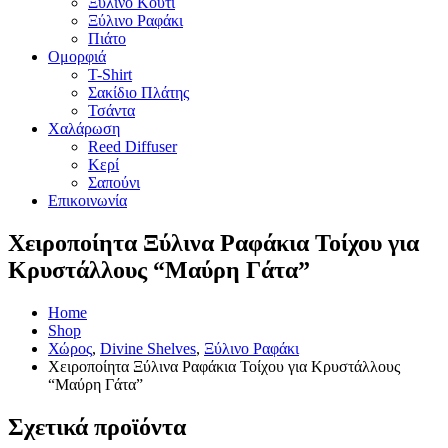
Ξύλινο Κουτί
Ξύλινο Ραφάκι
Πιάτο
Ομορφιά
T-Shirt
Σακίδιο Πλάτης
Τσάντα
Χαλάρωση
Reed Diffuser
Κερί
Σαπούνι
Επικοινωνία
Χειροποίητα Ξύλινα Ραφάκια Τοίχου για
Κρυστάλλους “Μαύρη Γάτα”
Home
Shop
Χώρος
,
Divine Shelves
,
Ξύλινο Ραφάκι
Χειροποίητα Ξύλινα Ραφάκια Τοίχου για Κρυστάλλους
“Μαύρη Γάτα”
Σχετικά προϊόντα