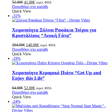
52.00
€
41.00
€
περιλ. ΦΠΑ
Προσθήκη στο καλάθι
Quick View
-31%
Χειροποίητα Ξύλινα Ραφάκια Τοίχου για
Κρυστάλλους “Λευκή Γάτα”
204.00
€
140.00
€
περιλ. ΦΠΑ
Προσθήκη στο καλάθι
Quick View
-19%
Χειροποίητο Κεραμικό Πιάτο “Get Up and
Enjoy this Life”
64.00
€
52.00
€
περιλ. ΦΠΑ
Προσθήκη στο καλάθι
Quick View
-24%