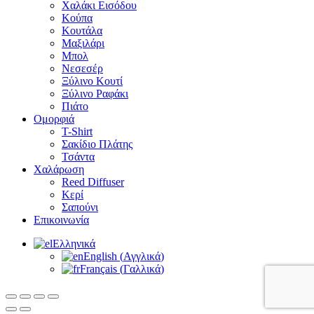
Χαλάκι Εισόδου
Κούπα
Κουτάλα
Μαξιλάρι
Μπολ
Νεσεσέρ
Ξύλινο Κουτί
Ξύλινο Ραφάκι
Πιάτο
Ομορφιά
T-Shirt
Σακίδιο Πλάτης
Τσάντα
Χαλάρωση
Reed Diffuser
Κερί
Σαπούνι
Επικοινωνία
Ελληνικά
English
(
Αγγλικά
)
Français
(
Γαλλικά
)