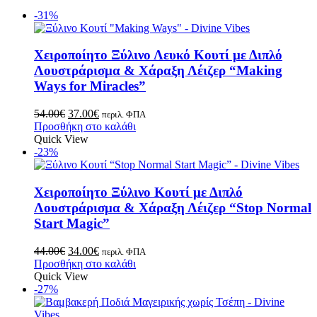
-31%
Χειροποίητο Ξύλινο Λευκό Κουτί με Διπλό
Λουστράρισμα & Χάραξη Λέιζερ “Making
Ways for Miracles”
54.00
€
37.00
€
περιλ. ΦΠΑ
Προσθήκη στο καλάθι
Quick View
-23%
Χειροποίητο Ξύλινο Κουτί με Διπλό
Λουστράρισμα & Χάραξη Λέιζερ “Stop Normal
Start Magic”
44.00
€
34.00
€
περιλ. ΦΠΑ
Προσθήκη στο καλάθι
Quick View
-27%