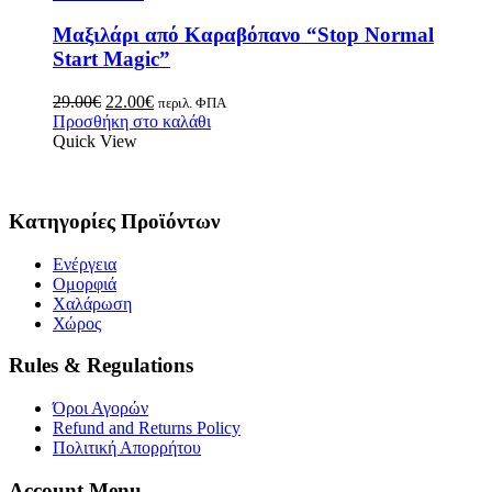
Μαξιλάρι από Καραβόπανο “Stop Normal
Start Magic”
29.00
€
22.00
€
περιλ. ΦΠΑ
Προσθήκη στο καλάθι
Quick View
Κατηγορίες Προϊόντων
Ενέργεια
Ομορφιά
Χαλάρωση
Χώρος
Rules & Regulations
Όροι Αγορών
Refund and Returns Policy
Πολιτική Απορρήτου
Account Menu