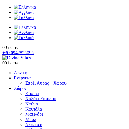
0
0 items
+30 6942855095
0
0 items
Αρχική
Ενέργεια
Σπρέι Αύρας – Χώρου
Χώρος
Κασπώ
Χαλάκι Εισόδου
Κούπα
Κουτάλα
Μαξιλάρι
Μπολ
Νεσεσέρ