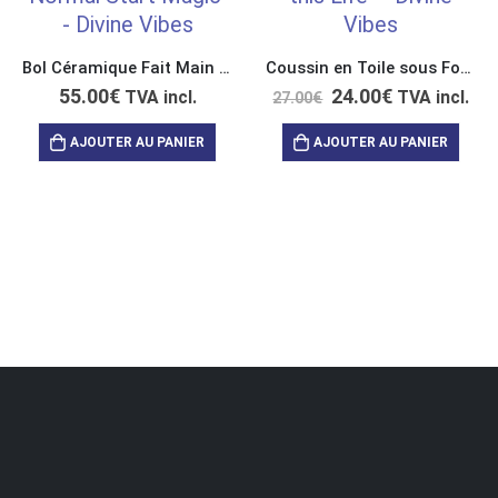
Bol Céramique Fait Main Bleu “Stop Normal Start Magic”
Coussin en Toile sous Forme de Nuage “Get Up and Enjoy this Life”
55.00
€
24.00
€
TVA incl.
TVA incl.
27.00
€
AJOUTER AU PANIER
AJOUTER AU PANIER