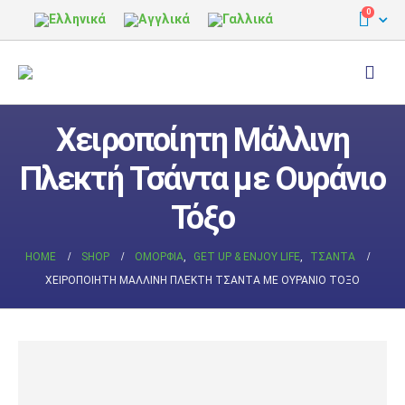
0
Χειροποίητη Μάλλινη
Πλεκτή Τσάντα με Ουράνιο
Τόξο
HOME
SHOP
ΟΜΟΡΦΙΆ
,
GET UP & ENJOY LIFE
,
ΤΣΆΝΤΑ
ΧΕΙΡΟΠΟΊΗΤΗ ΜΆΛΛΙΝΗ ΠΛΕΚΤΉ ΤΣΆΝΤΑ ΜΕ ΟΥΡΆΝΙΟ ΤΌΞΟ