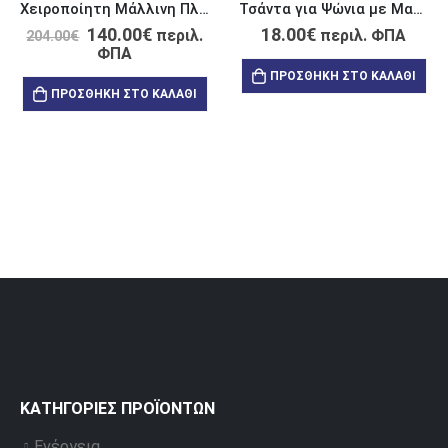
Χειροποίητη Μάλλινη Πλεκτή Τσάντα Μπλε με Κρύσταλλο
Τσάντα για Ψώνια με Μακριές Λαβές Σμαραγδί “My Vibe is Divine”
140.00
€
18.00
€
περιλ.
περιλ. ΦΠΑ
204.00
€
ΦΠΑ
ΠΡΟΣΘΉΚΗ ΣΤΟ ΚΑΛΆΘΙ
ΠΡΟΣΘΉΚΗ ΣΤΟ ΚΑΛΆΘΙ
ΚΑΤΗΓΟΡΊΕΣ ΠΡΟΪΌΝΤΩΝ
Ενέργεια