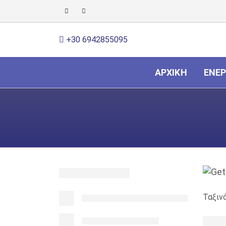
+30 6942855095
ΑΡΧΙΚΉ
ΕΝΈΡ
Ταξιν