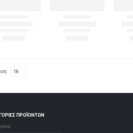
ιση:
ΓΟΡΊΕΣ ΠΡΟΪΌΝΤΩΝ
ργεια