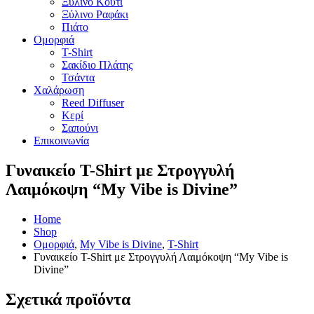
Ξύλινο Κουτί
Ξύλινο Ραφάκι
Πιάτο
Ομορφιά
T-Shirt
Σακίδιο Πλάτης
Τσάντα
Χαλάρωση
Reed Diffuser
Κερί
Σαπούνι
Επικοινωνία
Γυναικείο T-Shirt με Στρογγυλή
Λαιμόκοψη “My Vibe is Divine”
Home
Shop
Ομορφιά
,
My Vibe is Divine
,
T-Shirt
Γυναικείο T-Shirt με Στρογγυλή Λαιμόκοψη “My Vibe is
Divine”
Σχετικά προϊόντα