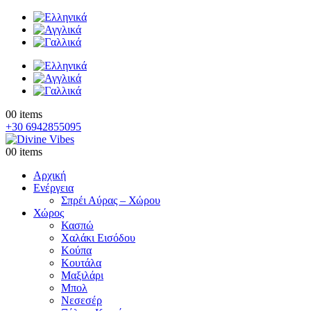
0
0 items
+30 6942855095
0
0 items
Αρχική
Ενέργεια
Σπρέι Αύρας – Χώρου
Χώρος
Κασπώ
Χαλάκι Εισόδου
Κούπα
Κουτάλα
Μαξιλάρι
Μπολ
Νεσεσέρ