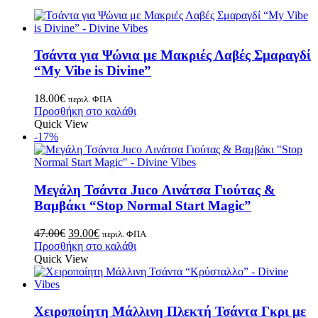
Τσάντα για Ψώνια με Μακριές Λαβές Σμαραγδί
“My Vibe is Divine”
18.00
€
περιλ. ΦΠΑ
Προσθήκη στο καλάθι
Quick View
-17%
Μεγάλη Τσάντα Juco Λινάτσα Γιούτας &
Βαμβάκι “Stop Normal Start Magic”
47.00
€
39.00
€
περιλ. ΦΠΑ
Προσθήκη στο καλάθι
Quick View
Χειροποίητη Μάλλινη Πλεκτή Τσάντα Γκρι με