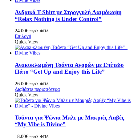
Ανδρικό T-Shirt με Στρογγυλή Λαιμόκοψη
“Relax Nothing is Under Control”
24.00
€
περιλ. ΦΠΑ
Επιλογή
Quick View
Ανακυκλωμένη Τσάντα Αγορών με Επίπεδο
Πάτο “Get Up and Enjoy this Life”
26.00
€
περιλ. ΦΠΑ
Διαβάστε περισσότερα
Quick View
Τσάντα για Ψώνια Μπλε με Μακριές Λαβές
“My Vibe is Divine”
18.00
€
περιλ. ΦΠΑ