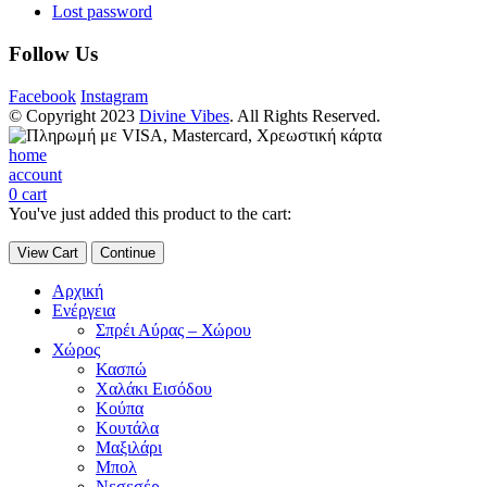
Lost password
Follow Us
Facebook
Instagram
© Copyright 2023
Divine Vibes
. All Rights Reserved.
home
account
0
cart
You've just added this product to the cart:
View Cart
Continue
Αρχική
Ενέργεια
Σπρέι Αύρας – Χώρου
Χώρος
Κασπώ
Χαλάκι Εισόδου
Κούπα
Κουτάλα
Μαξιλάρι
Μπολ
Νεσεσέρ