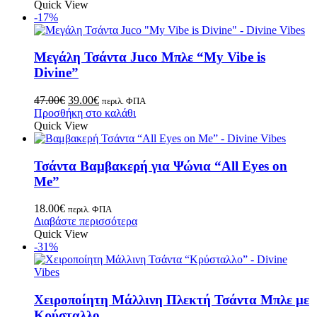
Quick View
-17%
Μεγάλη Τσάντα Juco Μπλε “My Vibe is
Divine”
47.00
€
39.00
€
περιλ. ΦΠΑ
Προσθήκη στο καλάθι
Quick View
Τσάντα Βαμβακερή για Ψώνια “All Eyes on
Me”
18.00
€
περιλ. ΦΠΑ
Διαβάστε περισσότερα
Quick View
-31%
Χειροποίητη Μάλλινη Πλεκτή Τσάντα Μπλε με
Κρύσταλλο