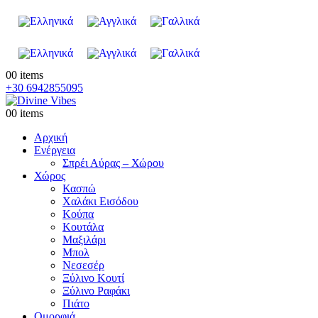
0
0 items
+30 6942855095
0
0 items
Αρχική
Ενέργεια
Σπρέι Αύρας – Χώρου
Χώρος
Κασπώ
Χαλάκι Εισόδου
Κούπα
Κουτάλα
Μαξιλάρι
Μπολ
Νεσεσέρ
Ξύλινο Κουτί
Ξύλινο Ραφάκι
Πιάτο
Ομορφιά