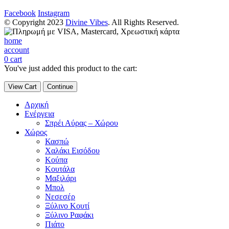
Facebook
Instagram
© Copyright 2023
Divine Vibes
. All Rights Reserved.
home
account
0
cart
You've just added this product to the cart:
View Cart
Continue
Αρχική
Ενέργεια
Σπρέι Αύρας – Χώρου
Χώρος
Κασπώ
Χαλάκι Εισόδου
Κούπα
Κουτάλα
Μαξιλάρι
Μπολ
Νεσεσέρ
Ξύλινο Κουτί
Ξύλινο Ραφάκι
Πιάτο