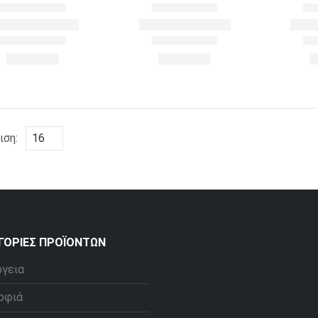
ιση:
ΓΟΡΊΕΣ ΠΡΟΪΌΝΤΩΝ
ργεια
ρφιά