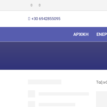
+30 6942855095
ΑΡΧΙΚΉ
ΕΝΈΡ
Ταξιν