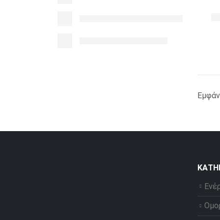
Εμφάν
ΚΑΤΗ
Ενέ
Ομο