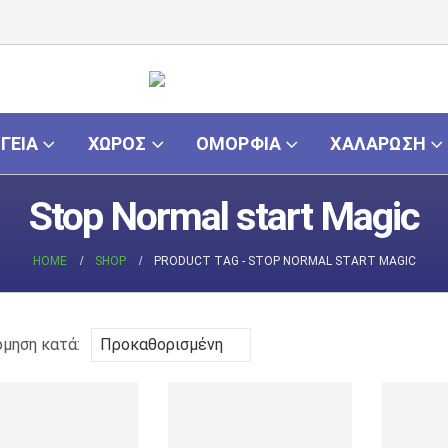
ΓΕΙΑ
ΧΏΡΟΣ
ΟΜΟΡΦΙΆ
ΧΑΛΆΡΩΣΗ
Stop Normal start Magic
HOME
SHOP
PRODUCT TAG -
STOP NORMAL START MAGIC
όμηση κατά: