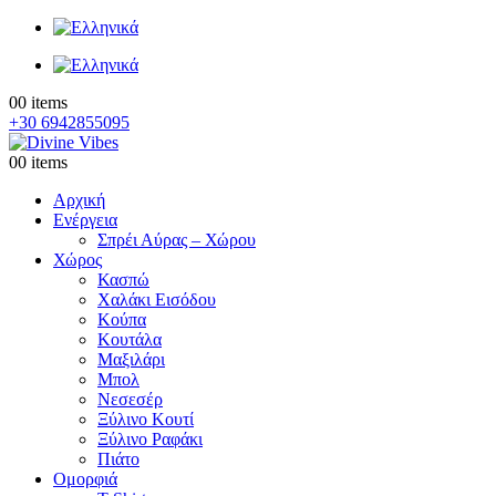
0
0 items
+30 6942855095
0
0 items
Αρχική
Ενέργεια
Σπρέι Αύρας – Χώρου
Χώρος
Κασπώ
Χαλάκι Εισόδου
Κούπα
Κουτάλα
Μαξιλάρι
Μπολ
Νεσεσέρ
Ξύλινο Κουτί
Ξύλινο Ραφάκι
Πιάτο
Ομορφιά