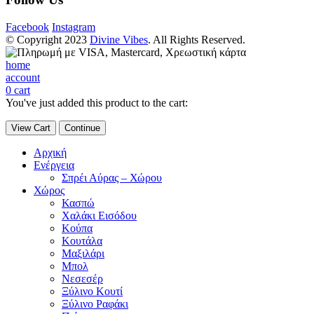
Facebook
Instagram
© Copyright 2023
Divine Vibes
. All Rights Reserved.
home
account
0
cart
You've just added this product to the cart:
View Cart
Continue
Αρχική
Ενέργεια
Σπρέι Αύρας – Χώρου
Χώρος
Κασπώ
Χαλάκι Εισόδου
Κούπα
Κουτάλα
Μαξιλάρι
Μπολ
Νεσεσέρ
Ξύλινο Κουτί
Ξύλινο Ραφάκι