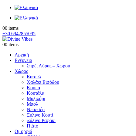
0
0 items
+30 6942855095
0
0 items
Αρχική
Ενέργεια
Σπρέι Αύρας – Χώρου
Χώρος
Κασπώ
Χαλάκι Εισόδου
Κούπα
Κουτάλα
Μαξιλάρι
Μπολ
Νεσεσέρ
Ξύλινο Κουτί
Ξύλινο Ραφάκι
Πιάτο
Ομορφιά