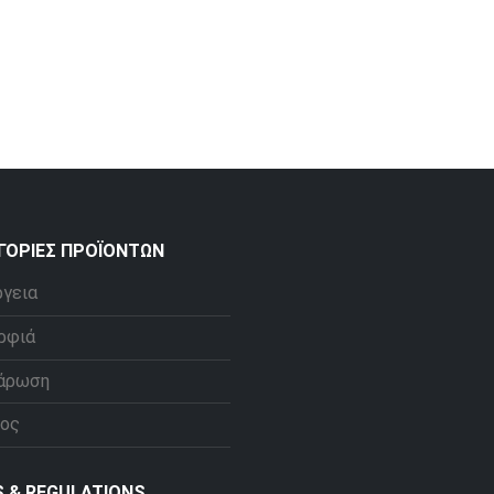
ΓΟΡΊΕΣ ΠΡΟΪΌΝΤΩΝ
ργεια
ρφιά
άρωση
ος
S & REGULATIONS