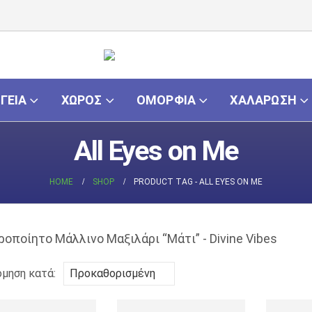
ΓΕΙΑ
ΧΏΡΟΣ
ΟΜΟΡΦΙΆ
ΧΑΛΆΡΩΣΗ
All Eyes on Me
HOME
SHOP
PRODUCT TAG -
ALL EYES ON ME
όμηση κατά: