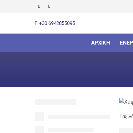
+30 6942855095
ΑΡΧΙΚΉ
ΕΝΈΡ
Ταξιν