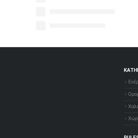
ΚΑΤΗ
Ενέ
Ομο
Χαλ
Χώρ
RULE