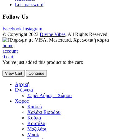
Lost password
Follow Us
Facebook
Instagram
© Copyright 2023
Divine Vibes
. All Rights Reserved.
home
account
0
cart
You've just added this product to the cart:
View Cart
Continue
Αρχική
Ενέργεια
Σπρέι Αύρας – Χώρου
Χώρος
Κασπώ
Χαλάκι Εισόδου
Κούπα
Κουτάλα
Μαξιλάρι
Μπολ