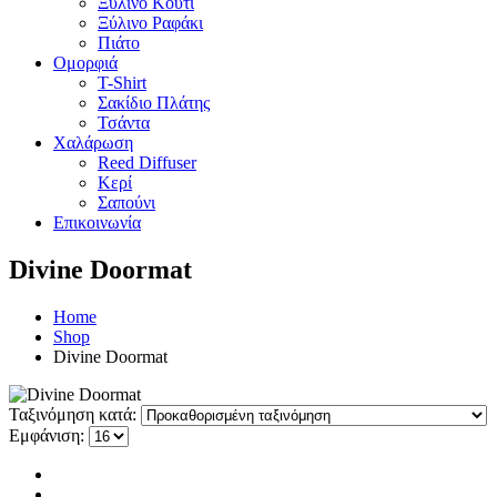
Ξύλινο Κουτί
Ξύλινο Ραφάκι
Πιάτο
Ομορφιά
T-Shirt
Σακίδιο Πλάτης
Τσάντα
Χαλάρωση
Reed Diffuser
Κερί
Σαπούνι
Επικοινωνία
Divine Doormat
Home
Shop
Divine Doormat
Ταξινόμηση κατά:
Εμφάνιση: