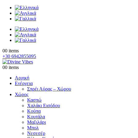
0
0 items
+30 6942855095
0
0 items
Αρχική
Ενέργεια
Σπρέι Αύρας – Χώρου
Χώρος
Κασπώ
Χαλάκι Εισόδου
Κούπα
Κουτάλα
Μαξιλάρι
Μπολ
Νεσεσέρ