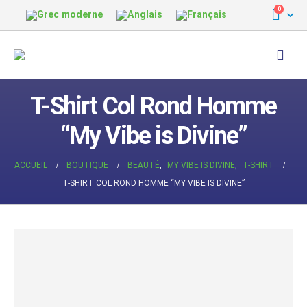
0
T-Shirt Col Rond Homme
“My Vibe is Divine”
ACCUEIL
BOUTIQUE
BEAUTÉ
,
MY VIBE IS DIVINE
,
T-SHIRT
T-SHIRT COL ROND HOMME “MY VIBE IS DIVINE”