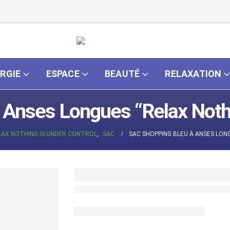
RGIE
ESPACE
BEAUTÉ
RELAXATION
 Anses Longues “Relax Nothi
LAX NOTHING IS UNDER CONTROL
,
SAC
SAC SHOPPING BLEU À ANSES LON