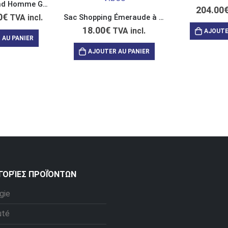
T-shirt Col Rond Homme Gris “Relax Nothing is Under Control”
204.00
0
€
Sac Shopping Émeraude à Anses Longues “Making Ways for Miracles”
TVA incl.
18.00
€
TVA incl.
AJOUTE
 AU PANIER
AJOUTER AU PANIER
ΓΟΡΊΕΣ ΠΡΟΪΌΝΤΩΝ
gie
uté