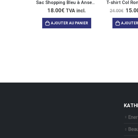
Sac Shopping Bleu à Anses Longues “My Vibe is Divine”
18.00
€
15.0
TVA incl.
24.00
€
AJOUTER AU PANIER
AJOUTER
ΚΑΤΗ
Ener
Bea