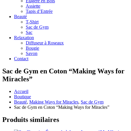
Étagère en Bois
Assiette
Tapis d’Entrée
Beauté
T-Shirt
Sac de Gym
Sac
Relaxation
Diffuseur à Roseaux
Bougie
Savon
Contact
Sac de Gym en Coton “Making Ways for
Miracles”
Accueil
Boutique
Beauté
,
Making Ways for Miracles
,
Sac de Gym
Sac de Gym en Coton “Making Ways for Miracles”
Produits similaires