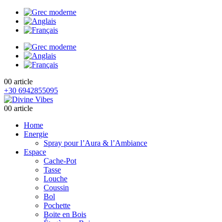
0
0 article
+30 6942855095
0
0 article
Home
Energie
Spray pour l’Aura & l’Ambiance
Espace
Cache-Pot
Tasse
Louche
Coussin
Bol
Pochette
Boite en Bois