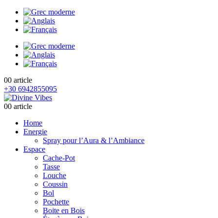
0
0 article
+30 6942855095
0
0 article
Home
Energie
Spray pour l’Aura & l’Ambiance
Espace
Cache-Pot
Tasse
Louche
Coussin
Bol
Pochette
Boite en Bois