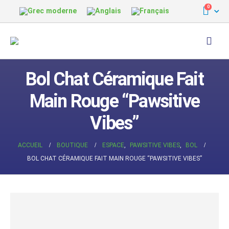
0
Bol Chat Céramique Fait
Main Rouge “Pawsitive
Vibes”
ACCUEIL
BOUTIQUE
ESPACE
,
PAWSITIVE VIBES
,
BOL
BOL CHAT CÉRAMIQUE FAIT MAIN ROUGE “PAWSITIVE VIBES”