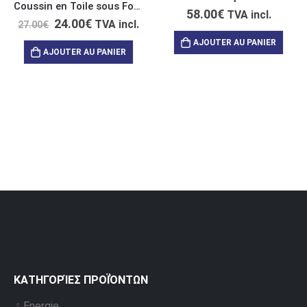
Coussin en Toile sous Forme de Nuage “Get Up and Enjoy this Life”
58.00
€
TVA incl.
24.00
€
TVA incl.
27.00
€
AJOUTER AU PANIER
AJOUTER AU PANIER
ΚΑΤΗΓΟΡΊΕΣ ΠΡΟΪΌΝΤΩΝ
Energie