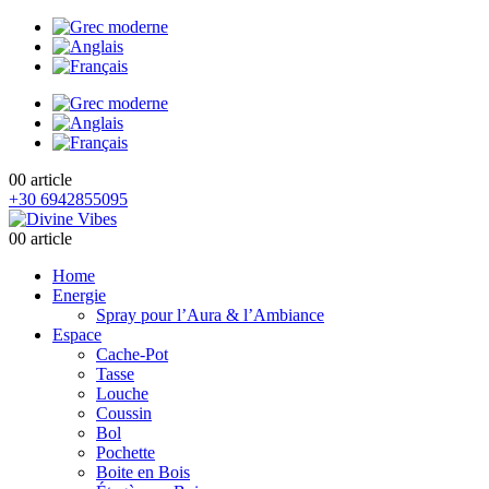
0
0 article
+30 6942855095
0
0 article
Home
Energie
Spray pour l’Aura & l’Ambiance
Espace
Cache-Pot
Tasse
Louche
Coussin
Bol
Pochette
Boite en Bois