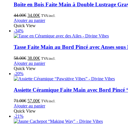
Boite en Bois Faite Main à Double Lustrage Gra
44.00
€
34.00
€
TVA incl.
Ajouter au panier
Quick View
-34%
Tasse Faite Main au Bord Pincé avec Anses sous
58.00
€
38.00
€
TVA incl.
Ajouter au panier
Quick View
-20%
Assiette Céramique Faite Main avec Bord Pincé 
71.00
€
57.00
€
TVA incl.
Ajouter au panier
Quick View
-21%