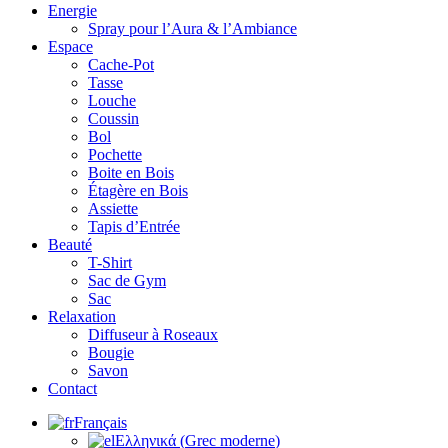
Energie
Spray pour l’Aura & l’Ambiance
Espace
Cache-Pot
Tasse
Louche
Coussin
Bol
Pochette
Boite en Bois
Étagère en Bois
Assiette
Tapis d’Entrée
Beauté
T-Shirt
Sac de Gym
Sac
Relaxation
Diffuseur à Roseaux
Bougie
Savon
Contact
Français
Ελληνικά
(
Grec moderne
)