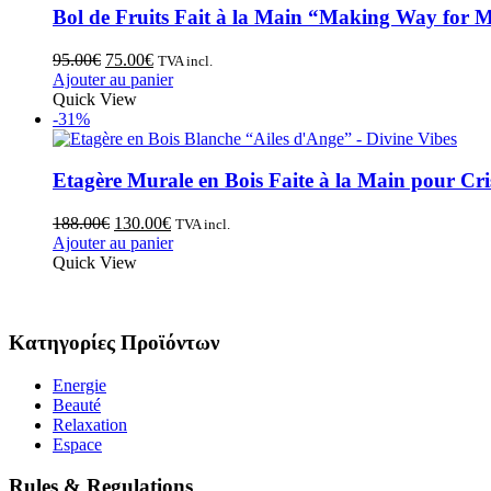
Bol de Fruits Fait à la Main “Making Way for M
95.00
€
75.00
€
TVA incl.
Ajouter au panier
Quick View
-31%
Etagère Murale en Bois Faite à la Main pour Cr
188.00
€
130.00
€
TVA incl.
Ajouter au panier
Quick View
Κατηγορίες Προϊόντων
Energie
Beauté
Relaxation
Espace
Rules & Regulations