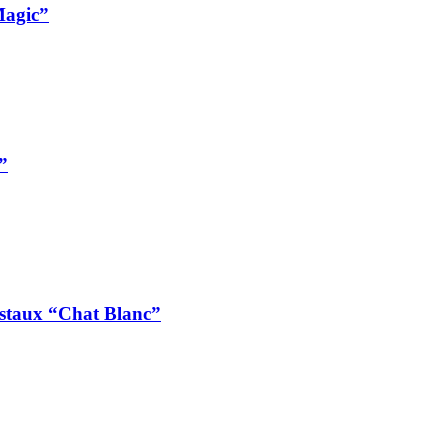
Magic”
”
istaux “Chat Blanc”