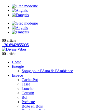
0
0 article
+30 6942855095
0
0 article
Home
Energie
Spray pour l’Aura & l’Ambiance
Espace
Cache-Pot
Tasse
Louche
Coussin
Bol
Pochette
Boite en Bois