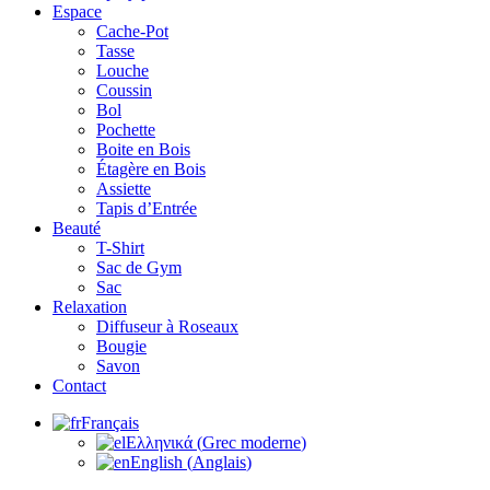
Espace
Cache-Pot
Tasse
Louche
Coussin
Bol
Pochette
Boite en Bois
Étagère en Bois
Assiette
Tapis d’Entrée
Beauté
T-Shirt
Sac de Gym
Sac
Relaxation
Diffuseur à Roseaux
Bougie
Savon
Contact
Français
Ελληνικά
(
Grec moderne
)
English
(
Anglais
)