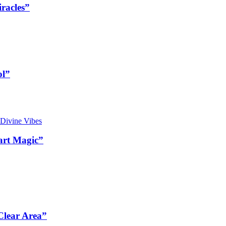
racles”
ol”
art Magic”
Clear Area”