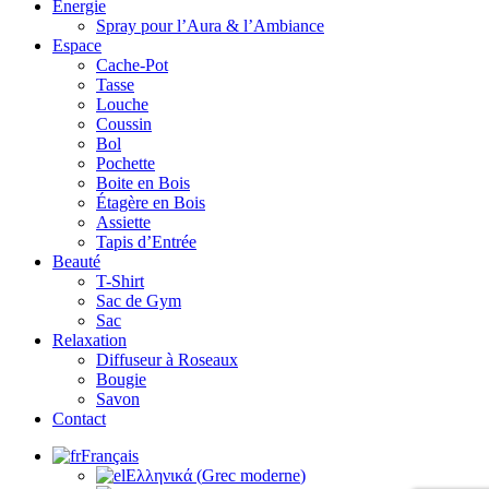
Energie
Spray pour l’Aura & l’Ambiance
Espace
Cache-Pot
Tasse
Louche
Coussin
Bol
Pochette
Boite en Bois
Étagère en Bois
Assiette
Tapis d’Entrée
Beauté
T-Shirt
Sac de Gym
Sac
Relaxation
Diffuseur à Roseaux
Bougie
Savon
Contact
Français
Ελληνικά
(
Grec moderne
)