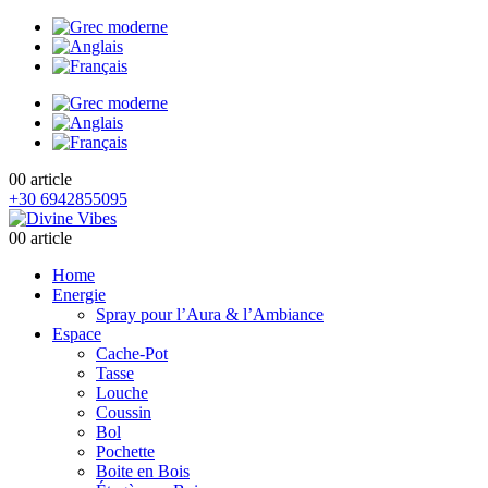
0
0 article
+30 6942855095
0
0 article
Home
Energie
Spray pour l’Aura & l’Ambiance
Espace
Cache-Pot
Tasse
Louche
Coussin
Bol
Pochette
Boite en Bois